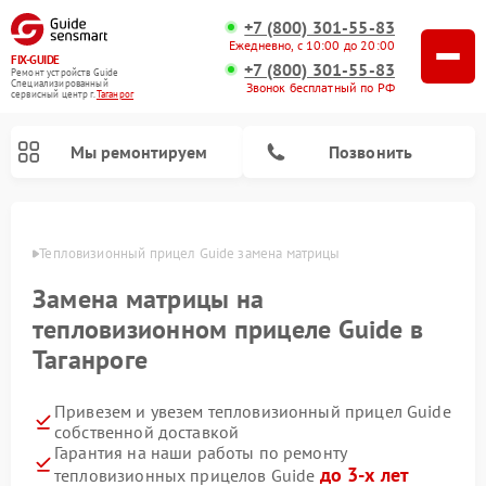
+7 (800) 301-55-83
Ежедневно, с 10:00 до 20:00
FIX-GUIDE
+7 (800) 301-55-83
Ремонт устройств Guide
Специализированный
Звонок бесплатный по РФ
cервисный центр г.
Таганрог
Мы ремонтируем
Позвонить
нроге
Тепловизионный прицел Guide замена матрицы
Ремонт цифровых монокуляров Guide
Замена матрицы на
тепловизионном прицеле Guide в
Таганроге
Привезем и увезем тепловизионный прицел Guide
собственной доставкой
Гарантия на наши работы по ремонту
до 3-х лет
тепловизионных прицелов Guide