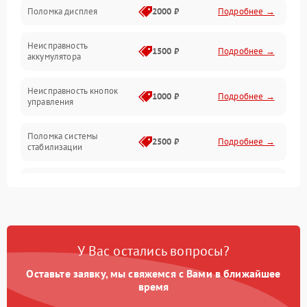
Юстировка
Поломка дисплея
2000 ₽
Подробнее →
Механические повреждения
Неисправность
1500 ₽
Подробнее →
аккумулятора
Оптика
Неисправность кнопок
1000 ₽
Подробнее →
управления
Поломка системы
2500 ₽
Подробнее →
стабилизации
Повреждение системы
2500 ₽
Подробнее →
записи
Неисправность системы
1500 ₽
Подробнее →
Wi-Fi
У Вас остались вопросы?
Поломка системы GPS
2000 ₽
Подробнее →
Оставьте заявку, мы свяжемся с Вами в ближайшее
время
Повреждение системы