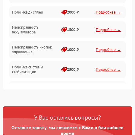
Юстировка
Поломка дисплея
2000 ₽
Подробнее →
Механические повреждения
Неисправность
1500 ₽
Подробнее →
аккумулятора
Оптика
Неисправность кнопок
1000 ₽
Подробнее →
управления
Поломка системы
2500 ₽
Подробнее →
стабилизации
Повреждение системы
2500 ₽
Подробнее →
записи
Неисправность системы
1500 ₽
Подробнее →
Wi-Fi
У Вас остались вопросы?
Поломка системы GPS
2000 ₽
Подробнее →
Оставьте заявку, мы свяжемся с Вами в ближайшее
время