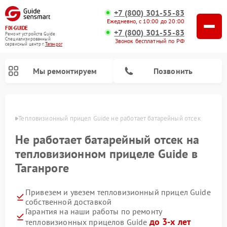
+7 (800) 301-55-83
Ежедневно, с 10:00 до 20:00
FIX-GUIDE
+7 (800) 301-55-83
Ремонт устройств Guide
Специализированный
Звонок бесплатный по РФ
cервисный центр г.
Таганрог
Мы ремонтируем
Позвонить
нроге
Тепловизионный прицел Guide не работает батарейный отсек 
Ремонт цифровых монокуляров Guide
Не работает батарейный отсек на
тепловизионном прицеле Guide в
Таганроге
Привезем и увезем тепловизионный прицел Guide
собственной доставкой
Гарантия на наши работы по ремонту
до 3-х лет
тепловизионных прицелов Guide