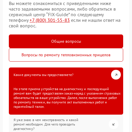
Вы можете ознакомиться с приведенными ниже
часто задаваемыми вопросами, либо обратиться в
сервисный центр “FIX-Guide” по следующему
телефону
+7 (800) 301-55-83
если не нашли ответ на
свой вопрос.
Общие вопросы
Вопросы по ремонту тепловизионных прицелов
Какие документы вы предоставляете?
На этапе приема устройства на диагностику и последующий
ремонт вам будет предоставлен заказ-наряд с указанием страховых
обязательств на ваше устройство. Далее, после выполнения работ
по ремонту техники, вы получите акт выполненных работ и
гарантийный талон.
Я уже знаю в чем неисправность и какой
ремонт необходим. Для чего проводить
диагностику?