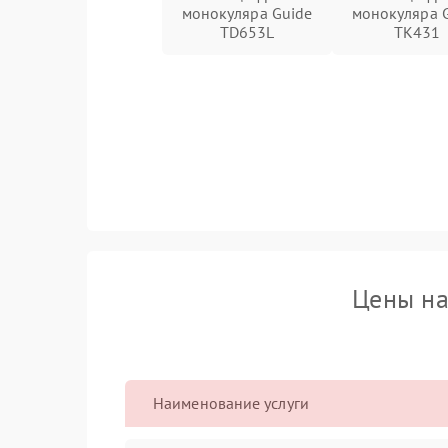
монокуляра Guide
монокуляра 
TD653L
TK431
Цены на
Наименование услуги