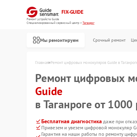
FIX-GUIDE
Ремонт устройств Guide
Специализированный cервисный центр г.
Таганрог
Мы ремонтируем
Срочный ремонт
Це
Главная
Ремонт цифровых монокуляров Guide в Таганрог
Ремонт цифровых м
Ремонт тепловизионных прицелов Guide
Guide
в Таганроге от 1000 
Бесплатная диагностика
даже при отказ
Привезем и увезем цифровой монокуляр G
Гарантия на наши работы по ремонту циф