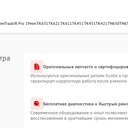
5mm
TrackIR Pro 19mm
TK631
TK621
TK611
TK451
TK431
TK421
TN650
TN6
тра
Оригинальные запчасти и сертифициро
Используются оригинальные детали Guide и п
гарантирует корректную работу после ремонта
Бесплатная диагностика и быстрый рем
Современное оборудование и опыт позволяют 
восстановление в кратчайшие сроки, минимизи