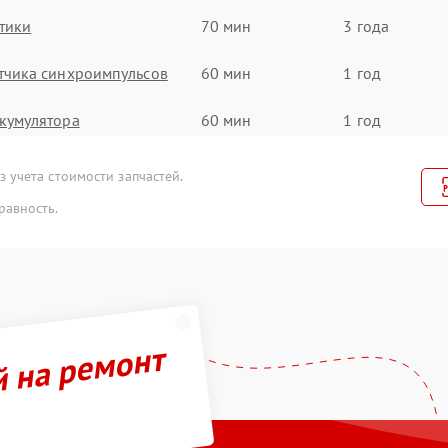
тики
70 мин
3 года
тчика синхроимпульсов
60 мин
1 год
кумулятора
60 мин
1 год
а и настройка
70 мин
2 года
 учета стоимости запчастей.
равность.
B порта
30 мин
1 год
 (Обновление ПО)
70 мин
2 года
атрицы
60 мин
1 год
й на ремонт
троенного дальнометра и
90 мин
2 года
тройств
нтроллеров
50 мин
3 года