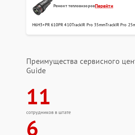
Перейти
Ремонт тепловизоров
H6
H3+
PR 610
PR 410
TrackIR Pro 35mm
TrackIR Pro 2
Преимущества сервисного цен
Guide
11
сотрудников в штате
6