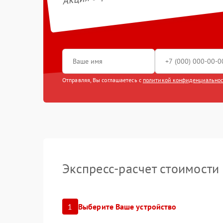
Ремонт эл
Замена ко
Ремонт ра
Отправляя, Вы соглашаетесь с
политикой конфиденциально
Замена к
Замена п
Замена м
Замена ми
Экспресс-расчет стоимости
Замена ш
Восстанов
1
Выберите Ваше устройство
влаги