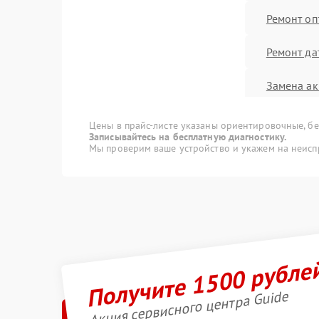
Ремонт оп
Ремонт да
Замена ак
Калибровк
Цены в прайс-листе указаны ориентировочные, без
Записывайтесь на бесплатную диагностику.
Мы проверим ваше устройство и укажем на неисп
Замена US
Прошивка
Замена м
Получите 1500 рубле
Ремонт вс
других ус
Акция сервисного центра Guide
Ремонт ко