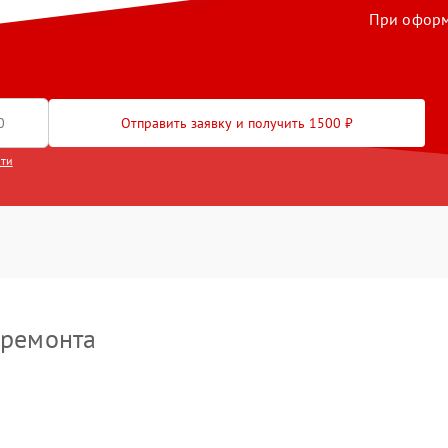
При оформл
ектронно-лучевой трубки
80 мин
3 года
рпуса
70 мин
3 года
зъема
90 мин
3 года
Отправить заявку и получить 1500 ₽
сти
лючей управления
60 мин
3 года
роцессора
50 мин
1 год
икросхемы логики
30 мин
1 год
кросхемы усилителя
80 мин
2 года
 ремонта
им контроллера
90 мин
1 год
ление после попадания
30 мин
1 год