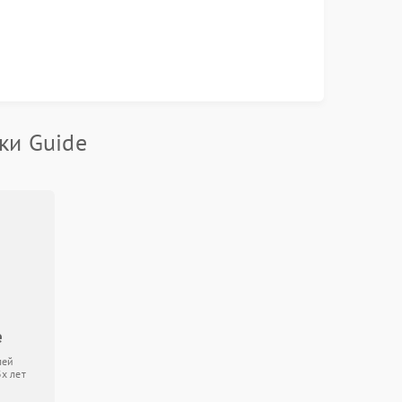
ки Guide
e
лей
3х лет