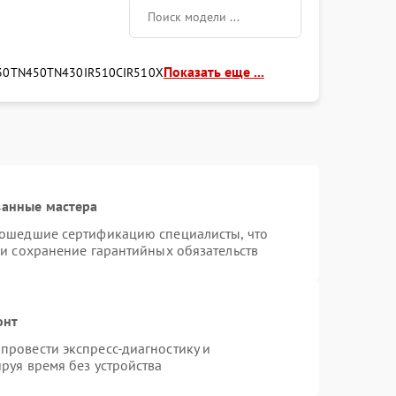
Показать еще ...
30
TN450
TN430
IR510C
IR510X
ванные мастера
рошедшие сертификацию специалисты, что
 и сохранение гарантийных обязательств
онт
провести экспресс-диагностику и
руя время без устройства