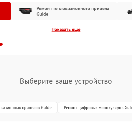
аты управления
Ремонт тепловизионного прицела
60 мин
1 год
Guide
вление)
ъективов с улучшением
Показать еще
40 мин
3 года
стик
сплея (экрана)
70 мин
1 год
пиллярной трубки
100 мин
2 года
Выберите ваше устройство
овизионных прицелов Guide
Ремонт цифровых монокуляров Gui