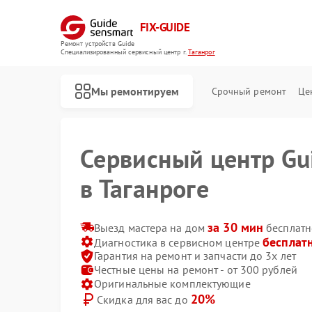
FIX-GUIDE
Ремонт устройств Guide
Специализированный cервисный центр г.
Таганрог
Мы ремонтируем
Срочный ремонт
Це
Сервисный центр Gu
в Таганроге
Ремонт тепловизионных прицелов Guide
Ремонт цифровых монокуляров Guide
за 30 мин
Выезд мастера на дом
бесплатн
бесплат
Диагностика в сервисном центре
Гарантия на ремонт и запчасти до 3х лет
Честные цены на ремонт - от 300 рублей
Оригинальные комплектующие
20%
Скидка для вас до