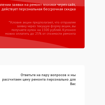
ении заявки на ремонт техники через сайт,
Заказать
1200 рублей
действует персональная бессрочная скидка
Заказать
1500 рублей
*Условия акции предполагают, что отправляя
заявку через текущую форму акции, вы
Заказать
650 рублей
получаете купон на 1500 рублей. Купоном
можно оплатить до 25% от стоимости ремонта
Заказать
590 рублей
Заказать
850 рублей
Заказать
450 рублей
Заказать
600 рублей
Ответьте на пару вопросов и мы
рассчитаем цену ремонта персонально для
Заказать
850 рублей
Вас
Заказать
850 рублей